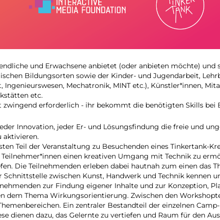
ugendliche und Erwachsene anbietet (oder anbieten möchte) und
schen Bildungsorten sowie der Kinder- und Jugendarbeit, Lehrbe
mt, Ingenieurswesen, Mechatronik, MINT etc.), Künstler*innen, 
stätten etc.
t zwingend erforderlich - ihr bekommt die benötigten Skills bei 
eder Innovation, jeder Er- und Lösungsfindung die freie und unge
 aktivieren.
en Teil der Veranstaltung zu Besuchenden eines Tinkertank-Kre
, den Teilnehmer*innen einen kreativen Umgang mit Technik zu er
efen. Die Teilnehmenden erleben dabei hautnah zum einen das
n der Schnittstelle zwischen Kunst, Handwerk und Technik kenne
Teilnehmenden zur Findung eigener Inhalte und zur Konzeption,
en dem Thema Wirkungsorientierung. Zwischen den Workshoptei
Themenbereichen. Ein zentraler Bestandteil der einzelnen Cam
e dienen dazu, das Gelernte zu vertiefen und Raum für den Aus