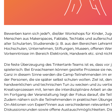
Bewerben kann sich jede*r, die/der Workshops für Kinder, J
Menschen aus Makerspaces, Fablabs, Techlabs und außerschuli
aller Schularten, Studierende (z. B. aus den Bereichen Lehra
Hochschulen, Unternehmen, Stiftungen, Museen, offenen Werk
Vorkenntnisse im Bereich Elektronik, Handwerk etc. sind nich
Die feste Überzeugung des Tinkertank-Teams ist es, dass vor j
spielerisch. Bei Erwachsenen können gezielte Prozesse sie neu
Ganz in diesem Sinne werden die Camp-Teilnehmenden im erst
der Personen, die sie später selbst schulen wollen. Ziel ist
handwerklichen und technischen Tun zu wecken und zu verti
Kreativprozessen mit, lernen die interdisziplinäre Arbeit a
Im Fortgang der Veranstaltung liegt der Fokus darauf, die 
Zudem nähern sich die Teilnehmenden in praktischen Übung
On-Aktionen von Expert*innen aus verschiedenen relevanten 
Diskussionsrunden sowie offene Austauschmöglichkeiten. Dies