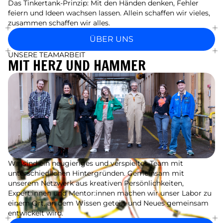
Das Tinkertank-Prinzip: Mit den Händen denken, Fehler
feiern und Ideen wachsen lassen. Allein schaffen wir vieles,
zusammen schaffen wir alles.
ÜBER UNS
UNSERE TEAMARBEIT
MIT HERZ UND HAMMER
Wir sind ein neugieriges und verspieltes Team mit
unterschiedlichen Hintergründen. Gemeinsam mit
unserem Netzwerk aus kreativen Persönlichkeiten,
Expert:innen und Mentor:innen machen wir unser Labor zu
einem Ort, an dem Wissen geteilt und Neues gemeinsam
entwickelt wird.