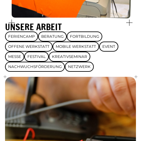
UNSERE ARBEIT
FERIENCAMP
BERATUNG
FORTBILDUNG
OFFENE WERKSTATT
MOBILE WERKSTATT
EVENT
MESSE
FESTIVAL
KREATIVSEMINAR
NACHWUCHSFÖRDERUNG
NETZWERK