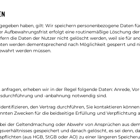
EN
gegeben haben, gilt: Wir speichern personenbezogene Daten für
 Aufbewahrungsfrist erfolgt eine routinemäßige Löschung der Da
ern die Daten der Nutzer nicht gelöscht werden, weil sie für and
ten werden dementsprechend nach Möglichkeit gesperrt und nicht
fbewahrt werden müssen.
 anfragen, erheben wir in der Regel folgende Daten: Anrede, Vor
agsdurchführung und -anbahnung notwendig sind.
 identifizieren, den Vertrag durchführen, Sie kontaktieren kön
annten Zwecken für die beidseitige Erfüllung und Verpflichtung a
B. bei der Geltendmachung oder Abwehr von Ansprüchen aus dem 
erhältnisses gespeichert und danach gelöscht, es sei denn, da
lichten (aus HGB, StGB oder AO) zu einer längeren Speicherung