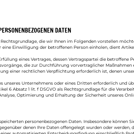
 PERSONENBEZOGENEN DATEN
Rechtsgrundlage, die wir Ihnen im Folgenden vorstellen möcht
 eine Einwilligung der betroffenen Person einholen, dient Arti
lung eines Vertrages, dessen Vertragspartei die betroffene Person
vorgänge, die zur Durchführung vorvertraglicher Maßnahmen er
g einer rechtlichen Verpflichtung erforderlich ist, denen unser 
ses unseres Unternehmens oder eines Dritten erforderlich und ü
tikel 6 Absatz 1 lit. f DSGVO als Rechtsgrundlage für die Verarb
 Analyse, Optimierung und Erhaltung der Sicherheit unseres Onl
gespeicherten personenbezogenen Daten. Insbesondere können Sie
genüber denen Ihre Daten offengelegt wurden oder werden, die 
 einer automatisierten Entscheidungsfindung einschließlich Prof